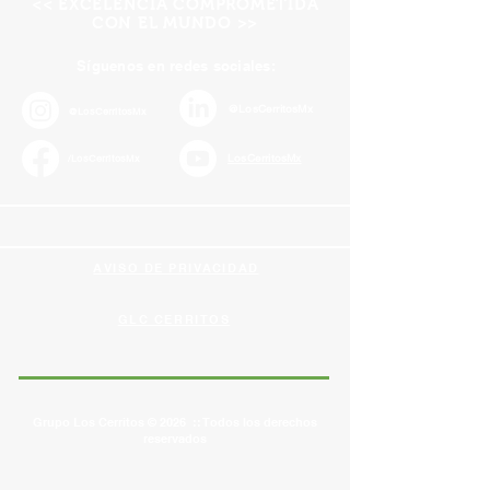
<< EXCELENCIA COMPROMETIDA
CON EL MUNDO >>
Síguenos en redes sociales:
@LosCerritosMx
@LosCerritosMx
LosCerritosMx
/LosCerritosMx
AVISO DE PRIVACIDAD
GLC CERRITOS
Grupo Los Cerritos © 2026 :: Todos los derechos
reservados